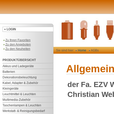
LOGIN
Zu Ihren Favoriten
Zu den Angeboten
Zu den Neuheiten
Sie sind hier:
Home
AGBs
PRODUKTÜBERSICHT
Allgemei
Akkus und Ladegeräte
Batterien
Dekorationsbeleuchtung
der Fa. EZV 
Kabel, Adapter & Zubehör
Kleingeräte
Christian Web
Leuchtmittel & Leuchten
Multimedia-Zubehör
Taschenlampen & Leuchten
Werkstatt- & Reinigungsbedarf