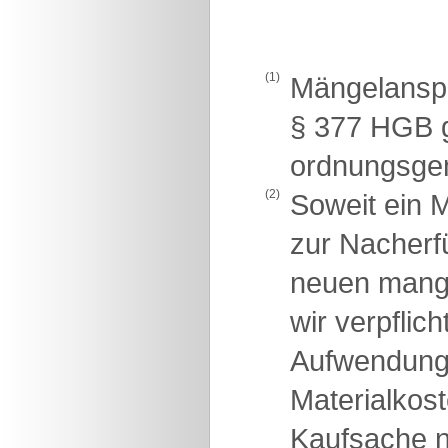
(1)
Mängelanspr
§ 377 HGB g
ordnungsge
(2)
Soweit ein M
zur Nacherfü
neuen mange
wir verpflic
Aufwendunge
Materialkost
Kaufsache n