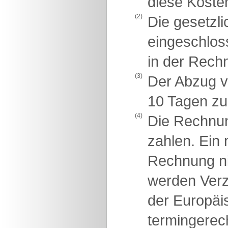
diese Koste
(2)
Die gesetzli
eingeschlos
in der Rech
(3)
Der Abzug v
10 Tagen zu
(4)
Die Rechnu
zahlen. Ein 
Rechnung ni
werden Verz
der Europäis
termingerec