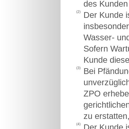
des Kunden 
(2)
Der Kunde is
insbesondere
Wasser- und
Sofern Wartu
Kunde diese 
(3)
Bei Pfändung
unverzüglich
ZPO erheben 
gerichtlich
zu erstatten
(4)
Der Kunde i