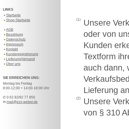
LINKS
Startseite
(1)
Shop-Startseite
Unsere Verk
AGB
oder von u
Bezahlung
Datenschutz
Kunden erken
Impressum
Kontakt
Textform ih
Kundenregistrierung
Lieferung/Versand
Über uns
auch dann, 
Verkaufsbe
SIE ERREICHEN UNS:
Montag bis Freitag
Lieferung a
8:00-12:00 + 14:00-18:00 Uhr
✆ 0 62 82/92 77 850
(2)
Unsere Verk
✉
mail@ezv-weber.de
von § 310 A