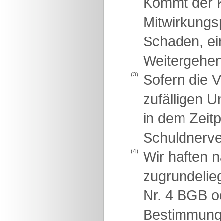
Kommt der K
Mitwirkungsp
Schaden, ei
Weitergehen
(3)
Sofern die V
zufälligen U
in dem Zeit
Schuldnerve
(4)
Wir haften 
zugrundelie
Nr. 4 BGB o
Bestimmunge