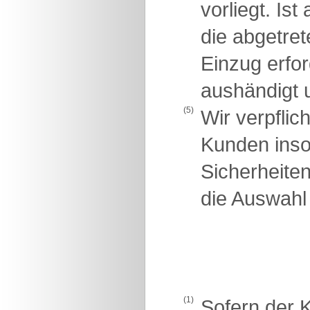
vorliegt. Is
die abgetre
Einzug erfo
aushändigt u
(5)
Wir verpflic
Kunden insow
Sicherheite
die Auswahl 
(1)
Sofern der K