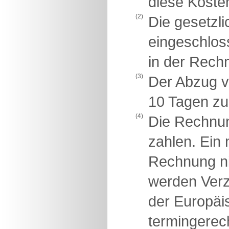
diese Koste
(2)
Die gesetzli
eingeschlos
in der Rech
(3)
Der Abzug v
10 Tagen zu
(4)
Die Rechnu
zahlen. Ein 
Rechnung ni
werden Verz
der Europäis
termingerec