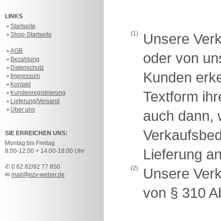
LINKS
Startseite
(1)
Shop-Startseite
Unsere Verk
AGB
oder von u
Bezahlung
Datenschutz
Kunden erken
Impressum
Kontakt
Textform ih
Kundenregistrierung
Lieferung/Versand
Über uns
auch dann, 
Verkaufsbe
SIE ERREICHEN UNS:
Montag bis Freitag
Lieferung a
8:00-12:00 + 14:00-18:00 Uhr
✆ 0 62 82/92 77 850
(2)
Unsere Verk
✉
mail@ezv-weber.de
von § 310 A