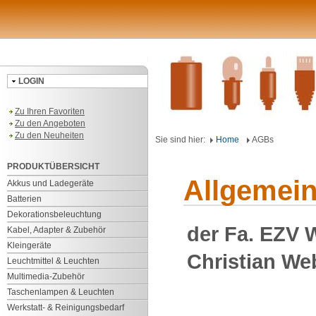
LOGIN
Zu Ihren Favoriten
Zu den Angeboten
Zu den Neuheiten
Sie sind hier:
Home
AGBs
PRODUKTÜBERSICHT
Allgemei
Akkus und Ladegeräte
Batterien
Dekorationsbeleuchtung
der Fa. EZV 
Kabel, Adapter & Zubehör
Kleingeräte
Christian Web
Leuchtmittel & Leuchten
Multimedia-Zubehör
Taschenlampen & Leuchten
Werkstatt- & Reinigungsbedarf