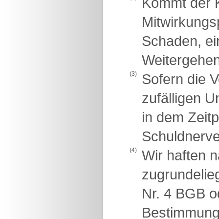
Kommt der K
Mitwirkungsp
Schaden, ei
Weitergehen
(3)
Sofern die V
zufälligen U
in dem Zeit
Schuldnerve
(4)
Wir haften 
zugrundelie
Nr. 4 BGB o
Bestimmunge