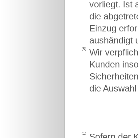
vorliegt. Is
die abgetre
Einzug erfo
aushändigt u
(5)
Wir verpflic
Kunden insow
Sicherheite
die Auswahl 
(1)
Sofern der K