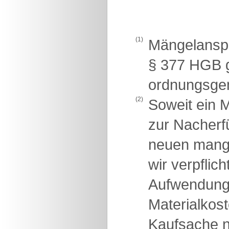
(1)
Mängelanspr
§ 377 HGB g
ordnungsge
(2)
Soweit ein M
zur Nacherfü
neuen mange
wir verpflic
Aufwendunge
Materialkost
Kaufsache n