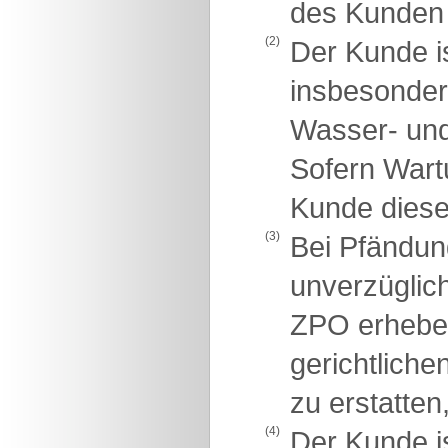
des Kunden 
(2)
Der Kunde is
insbesondere
Wasser- und
Sofern Wartu
Kunde diese 
(3)
Bei Pfändung
unverzüglich
ZPO erheben 
gerichtlich
zu erstatten
(4)
Der Kunde i