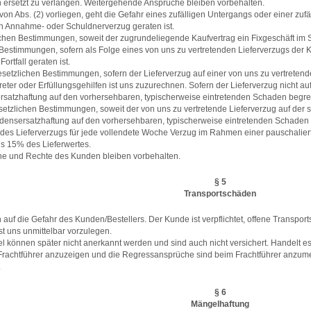
ersetzt zu verlangen. Weitergehende Ansprüche bleiben vorbehalten.
on Abs. (2) vorliegen, geht die Gefahr eines zufälligen Untergangs oder einer zuf
in Annahme- oder Schuldnerverzug geraten ist.
chen Bestimmungen, soweit der zugrundeliegende Kaufvertrag ein Fixgeschäft im Si
estimmungen, sofern als Folge eines von uns zu vertretenden Lieferverzugs der Ku
ortfall geraten ist.
esetzlichen Bestimmungen, sofern der Lieferverzug auf einer von uns zu vertretend
eter oder Erfüllungsgehilfen ist uns zuzurechnen. Sofern der Lieferverzug nicht au
ersatzhaftung auf den vorhersehbaren, typischerweise eintretenden Schaden begre
etzlichen Bestimmungen, soweit der von uns zu vertretende Lieferverzug auf der sc
hadensersatzhaftung auf den vorhersehbaren, typischerweise eintretenden Schaden
ll des Lieferverzugs für jede vollendete Woche Verzug im Rahmen einer pauschali
ls 15% des Lieferwertes.
he und Rechte des Kunden bleiben vorbehalten.
§ 5
Transportschäden
 auf die Gefahr des Kunden/Bestellers. Der Kunde ist verpflichtet, offene Transpo
t uns unmittelbar vorzulegen.
el können später nicht anerkannt werden und sind auch nicht versichert. Handelt 
eim Frachtführer anzuzeigen und die Regressansprüche sind beim Frachtführer an
.
§ 6
Mängelhaftung