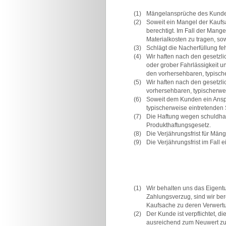
(1)
Mängelansprüche des Kunden
(2)
Soweit ein Mangel der Kaufsa
berechtigt. Im Fall der Mang
Materialkosten zu tragen, so
(3)
Schlägt die Nacherfüllung feh
(4)
Wir haften nach den gesetzli
oder grober Fahrlässigkeit un
den vorhersehbaren, typisch
(5)
Wir haften nach den gesetzli
vorhersehbaren, typischerwe
(6)
Soweit dem Kunden ein Anspru
typischerweise eintretenden
(7)
Die Haftung wegen schuldhaft
Produkthaftungsgesetz.
(8)
Die Verjährungsfrist für Mä
(9)
Die Verjährungsfrist im Fall
(1)
Wir behalten uns das Eigent
Zahlungsverzug, sind wir ber
Kaufsache zu deren Verwertu
(2)
Der Kunde ist verpflichtet, 
ausreichend zum Neuwert zu v