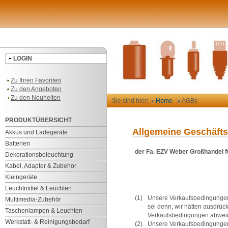
LOGIN
Zu Ihren Favoriten
Zu den Angeboten
Zu den Neuheiten
Sie sind hier:
Home
AGBs
PRODUKTÜBERSICHT
Allgemeine Geschäft
Akkus und Ladegeräte
Batterien
der Fa. EZV Weber Großhandel fü
Dekorationsbeleuchtung
Kabel, Adapter & Zubehör
Kleingeräte
Leuchtmittel & Leuchten
(1)
Unsere Verkaufsbedingungen
Multimedia-Zubehör
sei denn, wir hätten ausdrü
Taschenlampen & Leuchten
Verkaufsbedingungen abweic
Werkstatt- & Reinigungsbedarf
(2)
Unsere Verkaufsbedingungen