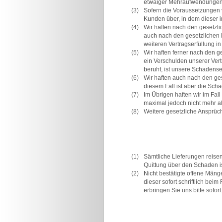
etwaiger Mehraufwendungen 
(3)
Sofern die Voraussetzungen v
Kunden über, in dem dieser 
(4)
Wir haften nach den gesetzli
auch nach den gesetzlichen B
weiteren Vertragserfüllung in F
(5)
Wir haften ferner nach den g
ein Verschulden unserer Vertr
beruht, ist unsere Schadens
(6)
Wir haften auch nach den ges
diesem Fall ist aber die Sc
(7)
Im Übrigen haften wir im Fa
maximal jedoch nicht mehr a
(8)
Weitere gesetzliche Ansprüc
(1)
Sämtliche Lieferungen reisen
Quittung über den Schaden is
(2)
Nicht bestätigte offene Mäng
dieser sofort schriftlich b
erbringen Sie uns bitte sofort