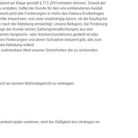
en, damit wir Klage gemäß § 771 ZPO erheben können. Soweit der
 erstatten, haftet der Kunde für den uns entstandenen Ausfall.
bereits jetzt alle Forderungen in Höhe des Faktura-Endbetrages
Dritte erwachsen, und zwar unabhängig davon, ob die Kaufsache
h nach der Abtretung ermächtigt. Unsere Befugnis, die Forderung
olange der Kunde seinen Zahlungsverpflichtungen aus den
nes Vergleichs- oder Insolvenzverfahrens gestellt ist oder
tenen Forderungen und deren Schuldner bekannt gibt, alle zum
e Abtretung mitteilt.
 realisierbare Wert unserer Sicherheiten die zu sichernden
auch an seinem Wohnsitzgericht zu verklagen.
keit später verlieren, wird die Gültigkeit des Vertrages im