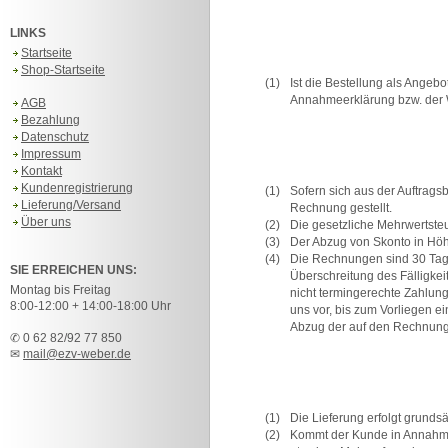
LINKS
Startseite
Shop-Startseite
(1)
Ist die Bestellung als Angeb
Annahmeerklärung bzw. der
AGB
Bezahlung
Datenschutz
Impressum
Kontakt
Kundenregistrierung
(1)
Sofern sich aus der Auftrags
Lieferung/Versand
Rechnung gestellt.
Über uns
(2)
Die gesetzliche Mehrwertste
(3)
Der Abzug von Skonto in Höh
(4)
Die Rechnungen sind 30 Tage
SIE ERREICHEN UNS:
Überschreitung des Fälligke
Montag bis Freitag
nicht termingerechte Zahlun
8:00-12:00 + 14:00-18:00 Uhr
uns vor, bis zum Vorliegen e
Abzug der auf den Rechnung
✆ 0 62 82/92 77 850
✉
mail@ezv-weber.de
(1)
Die Lieferung erfolgt grunds
(2)
Kommt der Kunde in Annahmeve