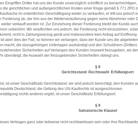
n Eingriffen Dritter hat uns der Kunde unverzüglich schriftlich zu benachrichtig
 uns die gerichtlichen und außergerichtlichen Kosten einer Klage gemäß § 771 ZPO zu
e Kaufsache im ordentlichen Geschäftsgang weiter zu verkaufen; er tritt uns jedoch 
er Forderung ab, die ihm aus der Weiterveräußerung gegen seine Abnehmer oder 
weiter verkauft worden ist. Zur Einziehung dieser Forderung bleibt der Kunde auc
iervon unberührt. Wir verpflichten uns jedoch, die Forderung nicht einzuziehen, s
mmt, nicht in Zahlungsverzug gerät und insbesondere kein Antrag auf Eröffnung ei
. Ist aber dies der Fall, so können wir verlangen, dass der Kunde uns die abgetre
n macht, die dazugehörigen Unterlagen aushändigt und den Schuldnern (Dritten) di
s zustehenden Sicherheiten auf Verlangen des Kunden insoweit freizugeben, als der
 übersteigt; die Auswahl der freizugebenden Sicherheiten obliegt uns.
§ 8
Gerichtsstand  Rechtswahl  Erfüllungsort
t, ist unser Geschäftssitz Gerichtsstand; wir sind jedoch berechtigt, den Kunden 
republik Deutschland; die Geltung des UN-Kaufrechts ist ausgeschlossen.
estätigung nichts anderes ergibt, ist unser Geschäftssitz Erfüllungsort.
§ 9
Salvatorische Klausel
ses Vertrages ganz oder teilweise nicht rechtswirksam sein oder ihre Rechtswirksam