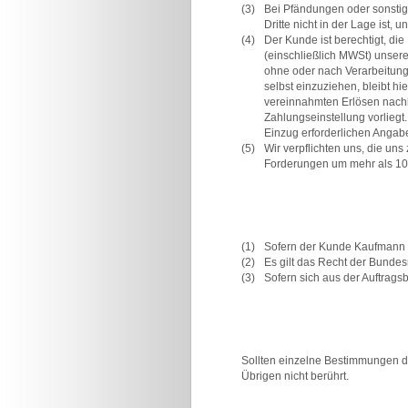
(3)
Bei Pfändungen oder sonstige
Dritte nicht in der Lage ist,
(4)
Der Kunde ist berechtigt, di
(einschließlich MWSt) unser
ohne oder nach Verarbeitung 
selbst einzuziehen, bleibt h
vereinnahmten Erlösen nachko
Zahlungseinstellung vorliegt
Einzug erforderlichen Angabe
(5)
Wir verpflichten uns, die un
Forderungen um mehr als 10%
(1)
Sofern der Kunde Kaufmann is
(2)
Es gilt das Recht der Bundes
(3)
Sofern sich aus der Auftragsb
Sollten einzelne Bestimmungen die
Übrigen nicht berührt.