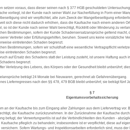
 setzen voraus, dass dieser seinen nach § 377 HGB geschuldeten Untersuchun
che vorliegt, ist der Kunde nach seiner Wahl zur Nacherfüllung in Form einer Ma
elbeseitigung sind wir verpflichtet, alle zum Zweck der Mangelbeseitigung erforde
weit sich diese nicht dadurch erhöhen, dass die Kaufsache nach einem anderen Ort
l, so ist der Kunde nach seiner Wahl berechtigt, Rücktritt oder Minderung zu verla
chen Bestimmungen, sofern der Kunde Schadensersatzansprüche geltend macht, die 
serer Vertreter oder Erfüllungsgehilfen, beruhen. Soweit uns keine vorsätzliche Ve
erweise eintretenden Schaden begrenzt.
chen Bestimmungen, sofern wir schuldhaft eine wesentliche Vertragspflicht verletze
ise eintretenden Schaden begrenzt.
ch auf Ersatz des Schadens statt der Leistung zusteht, ist unsere Haftung auch 
 Schadens begrenzt.
er Verletzung des Lebens, des Körpers oder der Gesundheit bleibt unberührt; die
ngelansprüche beträgt 24 Monate bei Neuwaren, gerechnet ab Gefahrenübergang.
 eines Lieferregresses nach den §§ 478, 479 BGB bleibt unberührt; sie beträgt fünf
§ 7
Eigentumsvorbehaltssicherung
um an der Kaufsache bis zum Eingang aller Zahlungen aus dem Liefervertrag vor. 
echtigt, die Kaufsache zurückzunehmen. In der Zurücknahme der Kaufsache durch u
ng befugt, der Verwertungserlös ist auf die Verbindlichkeiten des Kunden - abzü
die Kaufsache pfleglich zu behandeln; insbesondere ist er verpflichtet, diese auf 
ersichern. Sofern Wartungs- und Inspektionsarbeiten erforderlich sind, muss der 