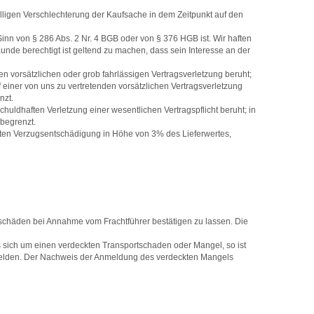
älligen Verschlechterung der Kaufsache in dem Zeitpunkt auf den
nn von § 286 Abs. 2 Nr. 4 BGB oder von § 376 HGB ist. Wir haften
nde berechtigt ist geltend zu machen, dass sein Interesse an der
en vorsätzlichen oder grob fahrlässigen Vertragsverletzung beruht;
f einer von uns zu vertretenden vorsätzlichen Vertragsverletzung
nzt.
huldhaften Verletzung einer wesentlichen Vertragspflicht beruht; in
 begrenzt.
erten Verzugsentschädigung in Höhe von 3% des Lieferwertes,
rtschäden bei Annahme vom Frachtführer bestätigen zu lassen. Die
es sich um einen verdeckten Transportschaden oder Mangel, so ist
zumelden. Der Nachweis der Anmeldung des verdeckten Mangels