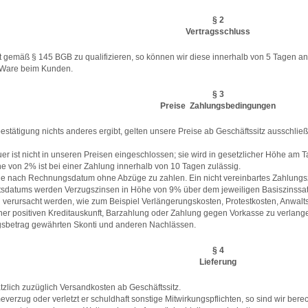
§ 2
Vertragsschluss
ot gemäß § 145 BGB zu qualifizieren, so können wir diese innerhalb von 5 Tagen 
 Ware beim Kunden.
§ 3
Preise  Zahlungsbedingungen
bestätigung nichts anderes ergibt, gelten unsere Preise ab Geschäftssitz ausschl
uer ist nicht in unseren Preisen eingeschlossen; sie wird in gesetzlicher Höhe a
e von 2% ist bei einer Zahlung innerhalb von 10 Tagen zulässig.
 nach Rechnungsdatum ohne Abzüge zu zahlen. Ein nicht vereinbartes Zahlungszie
itsdatums werden Verzugszinsen in Höhe von 9% über dem jeweiligen Basiszinssatz
g verursacht werden, wie zum Beispiel Verlängerungskosten, Protestkosten, Anwalt
iner positiven Kreditauskunft, Barzahlung oder Zahlung gegen Vorkasse zu verlange
sbetrag gewährten Skonti und anderen Nachlässen.
§ 4
Lieferung
ätzlich zuzüglich Versandkosten ab Geschäftssitz.
rzug oder verletzt er schuldhaft sonstige Mitwirkungspflichten, so sind wir berec