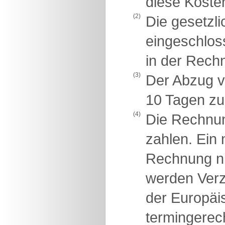
diese Koste
(2)
Die gesetzli
eingeschlos
in der Rech
(3)
Der Abzug v
10 Tagen zu
(4)
Die Rechnu
zahlen. Ein 
Rechnung ni
werden Verz
der Europäis
termingerec