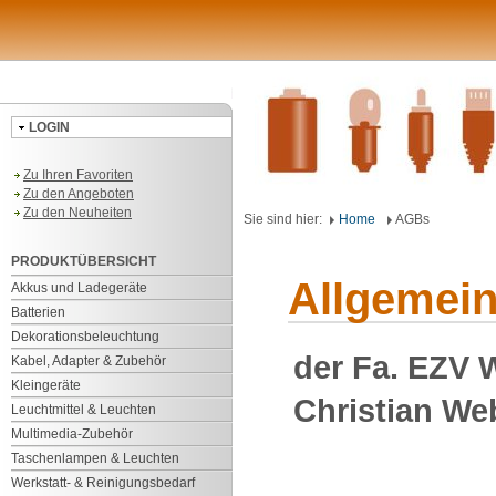
LOGIN
Zu Ihren Favoriten
Zu den Angeboten
Zu den Neuheiten
Sie sind hier:
Home
AGBs
PRODUKTÜBERSICHT
Allgemei
Akkus und Ladegeräte
Batterien
Dekorationsbeleuchtung
der Fa. EZV 
Kabel, Adapter & Zubehör
Kleingeräte
Christian Web
Leuchtmittel & Leuchten
Multimedia-Zubehör
Taschenlampen & Leuchten
Werkstatt- & Reinigungsbedarf