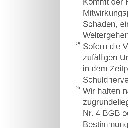
Kommt der K
Mitwirkungsp
Schaden, ei
Weitergehen
(3)
Sofern die V
zufälligen U
in dem Zeit
Schuldnerve
(4)
Wir haften 
zugrundelie
Nr. 4 BGB o
Bestimmunge