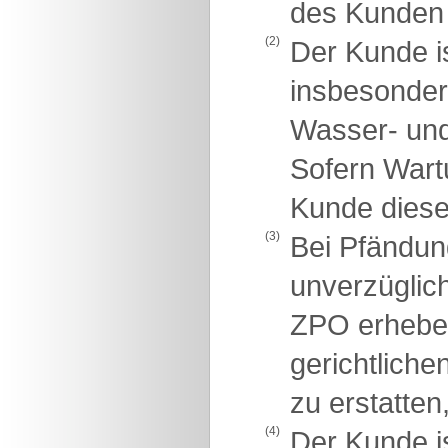
des Kunden 
(2)
Der Kunde is
insbesondere
Wasser- und
Sofern Wartu
Kunde diese 
(3)
Bei Pfändung
unverzüglich
ZPO erheben 
gerichtlich
zu erstatten
(4)
Der Kunde i