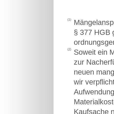
(1)
Mängelanspr
§ 377 HGB g
ordnungsge
(2)
Soweit ein M
zur Nacherfü
neuen mange
wir verpflic
Aufwendunge
Materialkost
Kaufsache n