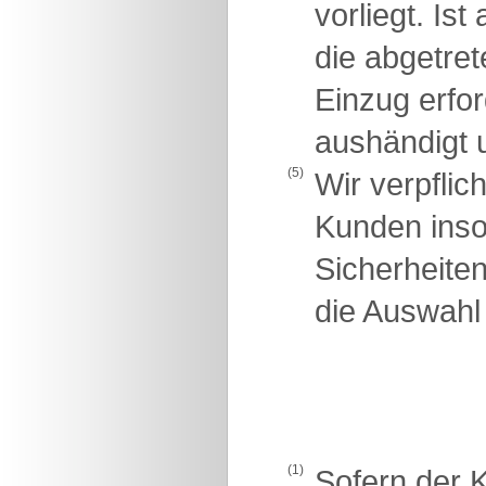
vorliegt. Is
die abgetre
Einzug erfo
aushändigt u
(5)
Wir verpflic
Kunden insow
Sicherheite
die Auswahl 
(1)
Sofern der K