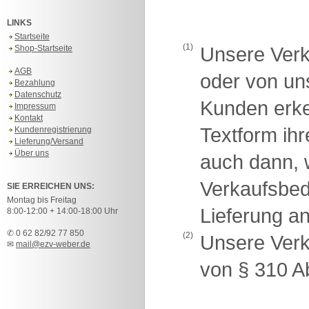
LINKS
Startseite
(1)
Shop-Startseite
Unsere Verk
AGB
oder von u
Bezahlung
Datenschutz
Kunden erken
Impressum
Kontakt
Textform ih
Kundenregistrierung
Lieferung/Versand
Über uns
auch dann, 
Verkaufsbe
SIE ERREICHEN UNS:
Montag bis Freitag
Lieferung a
8:00-12:00 + 14:00-18:00 Uhr
✆ 0 62 82/92 77 850
(2)
Unsere Verk
✉
mail@ezv-weber.de
von § 310 A