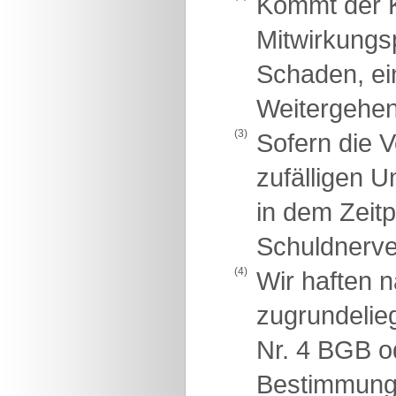
Kommt der K
Mitwirkungsp
Schaden, ei
Weitergehen
(3)
Sofern die V
zufälligen U
in dem Zeit
Schuldnerve
(4)
Wir haften 
zugrundelie
Nr. 4 BGB o
Bestimmunge