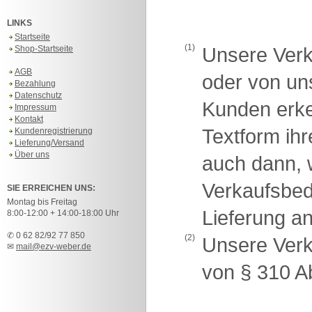
LINKS
Startseite
(1)
Shop-Startseite
Unsere Verk
AGB
oder von u
Bezahlung
Datenschutz
Kunden erken
Impressum
Kontakt
Textform ih
Kundenregistrierung
Lieferung/Versand
Über uns
auch dann, 
Verkaufsbe
SIE ERREICHEN UNS:
Montag bis Freitag
Lieferung a
8:00-12:00 + 14:00-18:00 Uhr
✆ 0 62 82/92 77 850
(2)
Unsere Verk
✉
mail@ezv-weber.de
von § 310 A