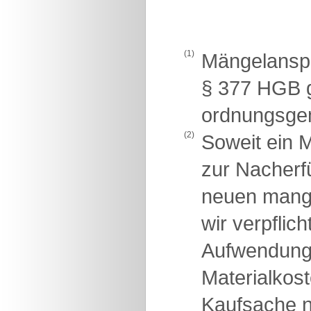
(1)
Mängelanspr
§ 377 HGB g
ordnungsge
(2)
Soweit ein M
zur Nacherfü
neuen mange
wir verpflic
Aufwendunge
Materialkost
Kaufsache n