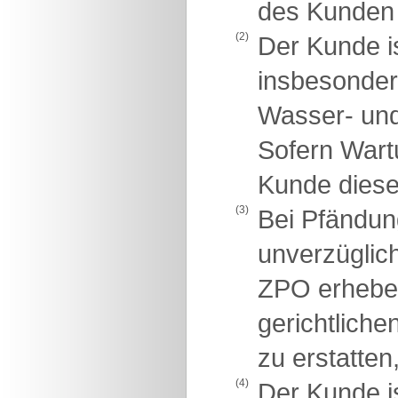
des Kunden 
(2)
Der Kunde is
insbesondere
Wasser- und
Sofern Wartu
Kunde diese 
(3)
Bei Pfändung
unverzüglich
ZPO erheben 
gerichtlich
zu erstatten
(4)
Der Kunde i