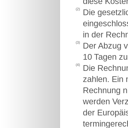
diese Koste
(2)
Die gesetzli
eingeschlos
in der Rech
(3)
Der Abzug v
10 Tagen zu
(4)
Die Rechnu
zahlen. Ein 
Rechnung ni
werden Verz
der Europäis
termingerec