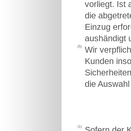
vorliegt. Is
die abgetre
Einzug erfo
aushändigt u
(5)
Wir verpflic
Kunden insow
Sicherheite
die Auswahl 
(1)
Sofern der K