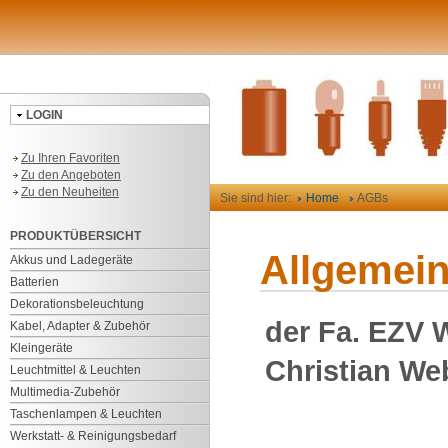
LOGIN
Zu Ihren Favoriten
Zu den Angeboten
Zu den Neuheiten
Sie sind hier:
Home
AGBs
PRODUKTÜBERSICHT
Allgemei
Akkus und Ladegeräte
Batterien
Dekorationsbeleuchtung
der Fa. EZV 
Kabel, Adapter & Zubehör
Kleingeräte
Christian Web
Leuchtmittel & Leuchten
Multimedia-Zubehör
Taschenlampen & Leuchten
Werkstatt- & Reinigungsbedarf