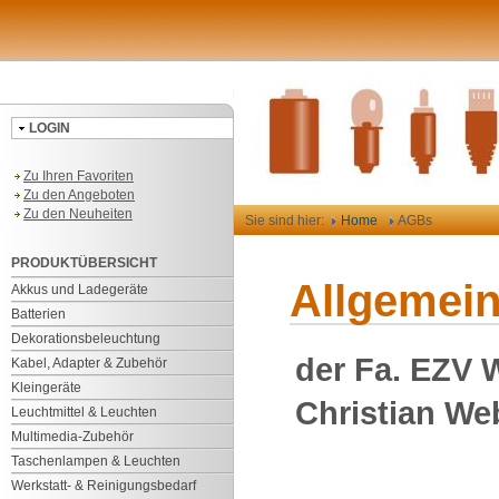
LOGIN
Zu Ihren Favoriten
Zu den Angeboten
Zu den Neuheiten
Sie sind hier:
Home
AGBs
PRODUKTÜBERSICHT
Allgemei
Akkus und Ladegeräte
Batterien
Dekorationsbeleuchtung
der Fa. EZV 
Kabel, Adapter & Zubehör
Kleingeräte
Christian Web
Leuchtmittel & Leuchten
Multimedia-Zubehör
Taschenlampen & Leuchten
Werkstatt- & Reinigungsbedarf