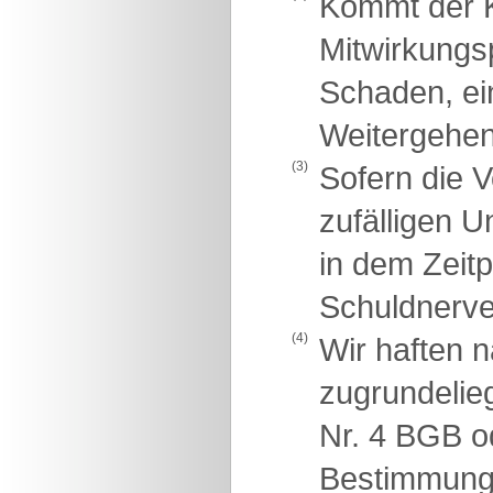
Kommt der K
Mitwirkungsp
Schaden, ei
Weitergehen
(3)
Sofern die V
zufälligen U
in dem Zeit
Schuldnerve
(4)
Wir haften 
zugrundelie
Nr. 4 BGB o
Bestimmunge