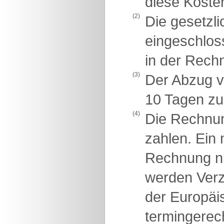
diese Koste
(2)
Die gesetzli
eingeschlos
in der Rech
(3)
Der Abzug v
10 Tagen zu
(4)
Die Rechnu
zahlen. Ein 
Rechnung ni
werden Verz
der Europäis
termingerec