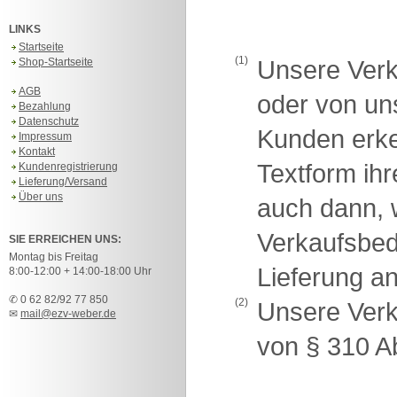
LINKS
Startseite
(1)
Shop-Startseite
Unsere Verk
AGB
oder von u
Bezahlung
Datenschutz
Kunden erken
Impressum
Kontakt
Textform ih
Kundenregistrierung
Lieferung/Versand
Über uns
auch dann, 
Verkaufsbe
SIE ERREICHEN UNS:
Montag bis Freitag
Lieferung a
8:00-12:00 + 14:00-18:00 Uhr
✆ 0 62 82/92 77 850
(2)
Unsere Verk
✉
mail@ezv-weber.de
von § 310 A