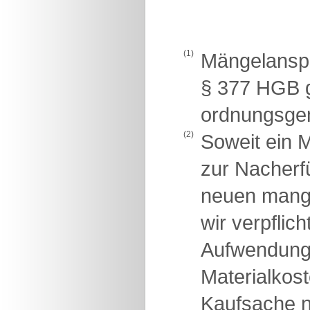
(1)
Mängelanspr
§ 377 HGB g
ordnungsge
(2)
Soweit ein M
zur Nacherfü
neuen mange
wir verpflic
Aufwendunge
Materialkost
Kaufsache n