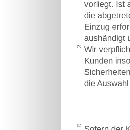
vorliegt. Is
die abgetre
Einzug erfo
aushändigt u
(5)
Wir verpflic
Kunden insow
Sicherheite
die Auswahl 
(1)
Sofern der K