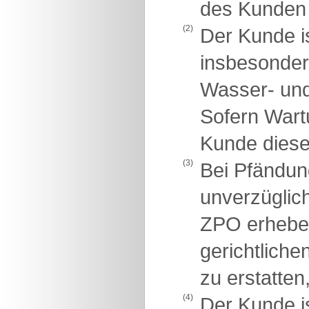
des Kunden 
(2)
Der Kunde is
insbesondere
Wasser- und
Sofern Wartu
Kunde diese 
(3)
Bei Pfändung
unverzüglich
ZPO erheben 
gerichtlich
zu erstatten
(4)
Der Kunde i