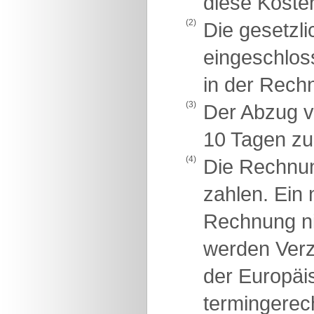
diese Koste
(2)
Die gesetzli
eingeschlos
in der Rech
(3)
Der Abzug v
10 Tagen zu
(4)
Die Rechnu
zahlen. Ein 
Rechnung ni
werden Verz
der Europäis
termingerec