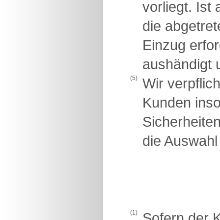
vorliegt. Is
die abgetre
Einzug erfo
aushändigt u
(5)
Wir verpflic
Kunden insow
Sicherheite
die Auswahl 
(1)
Sofern der K