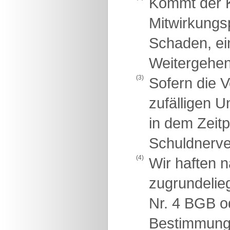
Kommt der K
Mitwirkungsp
Schaden, ei
Weitergehen
(3)
Sofern die V
zufälligen U
in dem Zeit
Schuldnerve
(4)
Wir haften 
zugrundelie
Nr. 4 BGB o
Bestimmunge