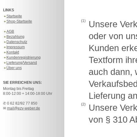
LINKS
Startseite
(1)
Shop-Startseite
Unsere Verk
AGB
oder von u
Bezahlung
Datenschutz
Kunden erken
Impressum
Kontakt
Textform ih
Kundenregistrierung
Lieferung/Versand
Über uns
auch dann, 
Verkaufsbe
SIE ERREICHEN UNS:
Montag bis Freitag
Lieferung a
8:00-12:00 + 14:00-18:00 Uhr
✆ 0 62 82/92 77 850
(2)
Unsere Verk
✉
mail@ezv-weber.de
von § 310 A