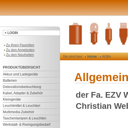
LOGIN
Zu Ihren Favoriten
Zu den Angeboten
Zu den Neuheiten
Sie sind hier:
Home
AGBs
PRODUKTÜBERSICHT
Allgemei
Akkus und Ladegeräte
Batterien
Dekorationsbeleuchtung
der Fa. EZV 
Kabel, Adapter & Zubehör
Kleingeräte
Christian Web
Leuchtmittel & Leuchten
Multimedia-Zubehör
Taschenlampen & Leuchten
Werkstatt- & Reinigungsbedarf