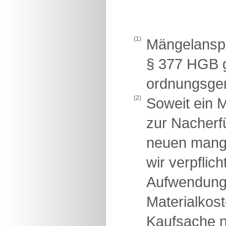
(1)
Mängelanspr
§ 377 HGB g
ordnungsge
(2)
Soweit ein M
zur Nacherfü
neuen mange
wir verpflic
Aufwendunge
Materialkost
Kaufsache n